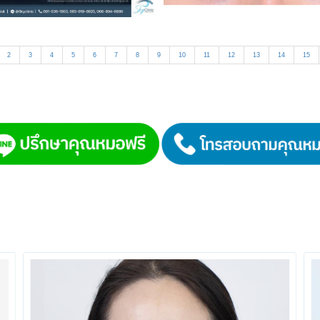
2
3
4
5
6
7
8
9
10
11
12
13
14
15