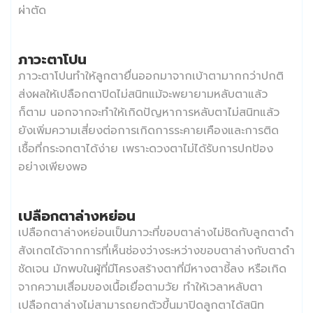
ผ่าตัด
ภาวะตาโปน
ภาวะตาโปนทำให้ลูกตายื่นออกมาจากเบ้าตามากกว่าปกติ
ส่งผลให้เปลือกตาปิดไม่สนิทแม้จะพยายามหลับตาแล้ว
ก็ตาม นอกจากจะทำให้เกิดปัญหาการหลับตาไม่สนิทแล้ว
ยังเพิ่มความเสี่ยงต่อการเกิดการระคายเคืองและการติด
เชื้อที่กระจกตาได้ง่าย เพราะดวงตาไม่ได้รับการปกป้อง
อย่างเพียงพอ
เปลือกตาล่างหย่อน
เปลือกตาล่างหย่อนเป็นภาวะที่ขอบตาล่างไม่ชิดกับลูกตาดำ
สังเกตได้จากการที่เห็นช่องว่างระหว่างขอบตาล่างกับตาดำ
ชัดเจน มักพบในผู้ที่มีโครงสร้างตาที่มีหางตาชี้ลง หรือเกิด
จากความเสื่อมของเนื้อเยื่อตามวัย ทำให้เวลาหลับตา
เปลือกตาล่างไม่สามารถยกตัวขึ้นมาปิดลูกตาได้สนิท