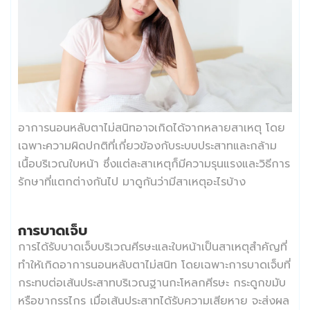
อาการ
นอนหลับตาไม่สนิท
อาจเกิดได้จากหลายสาเหตุ โดย
เฉพาะความผิดปกติที่เกี่ยวข้องกับระบบประสาทและกล้าม
เนื้อบริเวณใบหน้า ซึ่งแต่ละสาเหตุก็มีความรุนแรงและวิธีการ
รักษาที่แตกต่างกันไป มาดูกันว่ามีสาเหตุอะไรบ้าง
การบาดเจ็บ
การได้รับบาดเจ็บบริเวณศีรษะและใบหน้าเป็นสาเหตุสำคัญที่
ทำให้เกิดอาการ
นอนหลับตาไม่สนิท
โดยเฉพาะการบาดเจ็บที่
กระทบต่อเส้นประสาทบริเวณฐานกะโหลกศีรษะ กระดูกขมับ
หรือขากรรไกร เมื่อเส้นประสาทได้รับความเสียหาย จะส่งผล