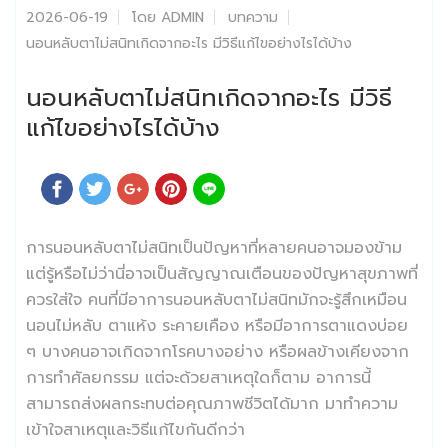
2026-06-19
โดย ADMIN
บทความ
นอนหลับตาไม่สนิทเกิดจากอะไร มีวิธีแก้ไขอย่างไรได้บ้าง
นอนหลับตาไม่สนิทเกิดจากอะไร มีวิธี
แก้ไขอย่างไรได้บ้าง
การ
นอนหลับตาไม่สนิท
เป็นปัญหาที่หลายคนอาจมองข้าม
แต่รู้หรือไม่ว่านี่อาจเป็นสัญญาณเตือนของปัญหาสุขภาพที่
ควรใส่ใจ คนที่มีอาการ
นอนหลับตาไม่สนิท
มักจะรู้สึกเหมือน
นอนไม่หลับ ตาแห้ง ระคายเคือง หรือมีอาการตาแดงบ่อย
ๆ บางคนอาจเกิดจากโรคบางอย่าง หรือผลข้างเคียงจาก
การทำศัลยกรรม แต่จะด้วยสาเหตุใดก็ตาม อาการนี้
สามารถส่งผลกระทบต่อคุณภาพชีวิตได้มาก มาทำความ
เข้าใจสาเหตุและวิธีแก้ไขกันดีกว่า