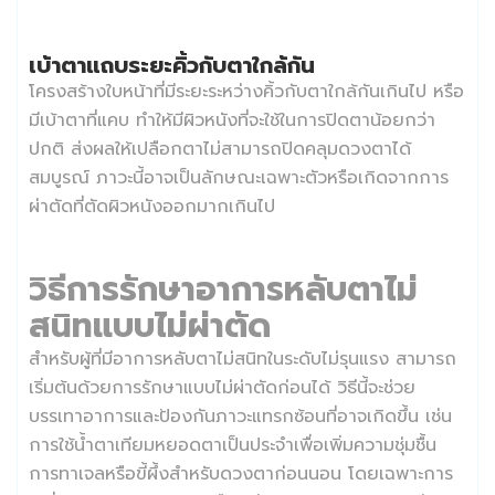
เบ้าตาแถบระยะคิ้วกับตาใกล้กัน
โครงสร้างใบหน้าที่มีระยะระหว่างคิ้วกับตาใกล้กันเกินไป หรือ
มีเบ้าตาที่แคบ ทำให้มีผิวหนังที่จะใช้ในการปิดตาน้อยกว่า
ปกติ ส่งผลให้เปลือกตาไม่สามารถปิดคลุมดวงตาได้
สมบูรณ์ ภาวะนี้อาจเป็นลักษณะเฉพาะตัวหรือเกิดจากการ
ผ่าตัดที่ตัดผิวหนังออกมากเกินไป
วิธีการรักษาอาการหลับตาไม่
สนิทแบบไม่ผ่าตัด
สำหรับผู้ที่มีอาการหลับตาไม่สนิทในระดับไม่รุนแรง สามารถ
เริ่มต้นด้วยการรักษาแบบไม่ผ่าตัดก่อนได้ วิธีนี้จะช่วย
บรรเทาอาการและป้องกันภาวะแทรกซ้อนที่อาจเกิดขึ้น เช่น
การใช้น้ำตาเทียมหยอดตาเป็นประจำเพื่อเพิ่มความชุ่มชื้น
การทาเจลหรือขี้ผึ้งสำหรับดวงตาก่อนนอน โดยเฉพาะการ