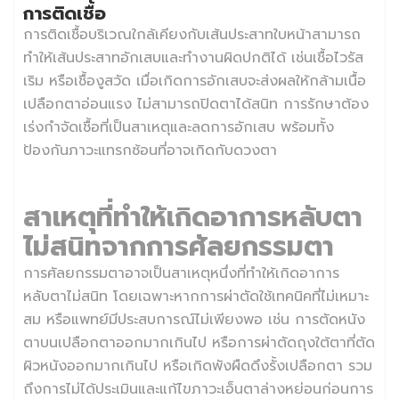
การติดเชื้อ
การติดเชื้อบริเวณใกล้เคียงกับเส้นประสาทใบหน้าสามารถ
ทำให้เส้นประสาทอักเสบและทำงานผิดปกติได้ เช่นเชื้อไวรัส
เริม หรือเชื้องูสวัด เมื่อเกิดการอักเสบจะส่งผลให้กล้ามเนื้อ
เปลือกตาอ่อนแรง ไม่สามารถปิดตาได้สนิท การรักษาต้อง
เร่งกำจัดเชื้อที่เป็นสาเหตุและลดการอักเสบ พร้อมทั้ง
ป้องกันภาวะแทรกซ้อนที่อาจเกิดกับดวงตา
สาเหตุที่ทำให้เกิดอาการหลับตา
ไม่สนิทจากการศัลยกรรมตา
การศัลยกรรมตาอาจเป็นสาเหตุหนึ่งที่ทำให้เกิดอาการ
หลับตาไม่สนิท โดยเฉพาะหากการผ่าตัดใช้เทคนิคที่ไม่เหมาะ
สม หรือแพทย์มีประสบการณ์ไม่เพียงพอ เช่น
การตัดหนัง
ตาบนเปลือกตาออกมากเกินไป หรือ
การผ่าตัดถุงใต้ตาที่ตัด
ผิวหนังออกมากเกินไป หรือเกิดพังผืดดึงรั้งเปลือกตา รวม
ถึงการไม่ได้ประเมินและแก้ไขภาวะเอ็นตาล่างหย่อนก่อนการ