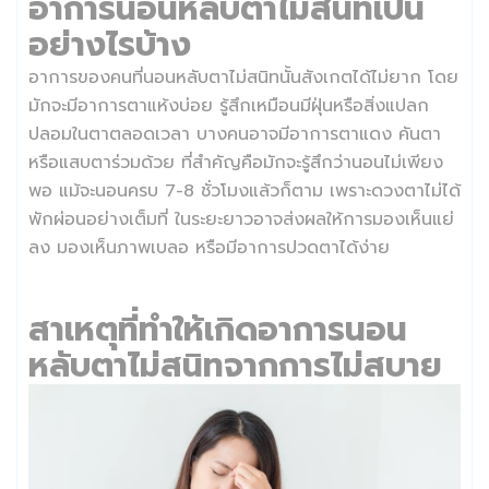
อาการ
นอนหลับตาไม่สนิท
เป็น
อย่างไรบ้าง
อาการของคนที่
นอนหลับตาไม่สนิท
นั้นสังเกตได้ไม่ยาก โดย
มักจะมีอาการตาแห้งบ่อย รู้สึกเหมือนมีฝุ่นหรือสิ่งแปลก
ปลอมในตาตลอดเวลา บางคนอาจมีอาการตาแดง คันตา
หรือแสบตาร่วมด้วย ที่สำคัญคือมักจะรู้สึกว่านอนไม่เพียง
พอ แม้จะนอนครบ 7-8 ชั่วโมงแล้วก็ตาม เพราะดวงตาไม่ได้
พักผ่อนอย่างเต็มที่ ในระยะยาวอาจส่งผลให้การมองเห็นแย่
ลง มองเห็นภาพเบลอ หรือมีอาการปวดตาได้ง่าย
สาเหตุที่ทำให้เกิดอาการ
นอน
หลับตาไม่สนิท
จากการไม่สบาย