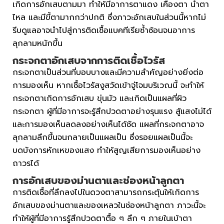
เกิดการอักเสบตามมา ทำให้มีอาการตาแดง เคืองตา น้ำตา
ไหล และมีขี้ตามากกว่าปกติ ซึ่งภาวะอักเสบในส่วนนี้หากไม่
รีบดูแลอาจนำไปสู่การติดเชื้อแบคทีเรียซ้ำซ้อนจนอาการ
ลุกลามหนักขึ้น
กระจกตาอักเสบจากการติดเชื้อไวรัส
กระจกตาเป็นส่วนที่บอบบางและมีความสำคัญอย่างยิ่งต่อ
การมองเห็น หากเชื้อไวรัสงูสวัดเข้าจู่โจมบริเวณนี้ จะทำให้
กระจกตาเกิดการอักเสบ ขุ่นมัว และเกิดเป็นแผลที่ผิว
กระจกตา ผู้ที่มีอาการจะรู้สึกปวดตาอย่างรุนแรง สู้แสงไม่ได้
และการมองเห็นลดลงอย่างเห็นได้ชัด แผลที่กระจกตาอาจ
ลุกลามลึกขึ้นจนกลายเป็นแผลเป็น ซึ่งรอยแผลเป็นนี้จะ
บดบังการหักเหของแสง ทำให้สูญเสียการมองเห็นอย่าง
ถาวรได้
การอักเสบของม่านตาและช่องหน้าลูกตา
การติดเชื้อที่ลึกลงไปในดวงตาสามารถกระตุ้นให้เกิดการ
อักเสบของม่านตาและของเหลวในช่องหน้าลูกตา ภาวะนี้จะ
ทำให้ผู้ที่มีอาการรู้สึกปวดตาตื้อ ๆ ลึก ๆ ภายในเบ้าตา