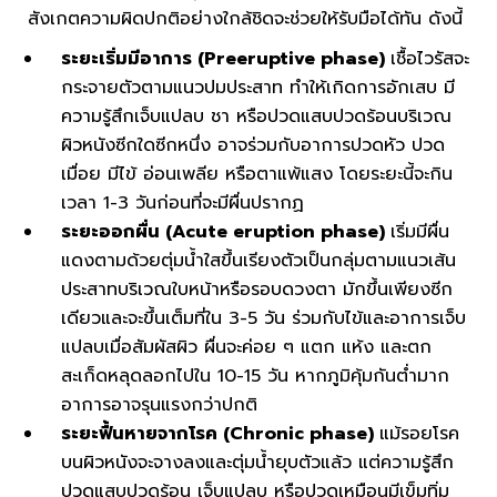
สังเกตความผิดปกติอย่างใกล้ชิดจะช่วยให้รับมือได้ทัน ดังนี้
ระยะเริ่มมีอาการ (Preeruptive phase)
เชื้อไวรัสจะ
กระจายตัวตามแนวปมประสาท ทำให้เกิดการอักเสบ มี
ความรู้สึกเจ็บแปลบ ชา หรือปวดแสบปวดร้อนบริเวณ
ผิวหนังซีกใดซีกหนึ่ง อาจร่วมกับอาการปวดหัว ปวด
เมื่อย มีไข้ อ่อนเพลีย หรือตาแพ้แสง โดยระยะนี้จะกิน
เวลา 1-3 วันก่อนที่จะมีผื่นปรากฏ
ระยะออกผื่น (Acute eruption phase)
เริ่มมีผื่น
แดงตามด้วยตุ่มน้ำใสขึ้นเรียงตัวเป็นกลุ่มตามแนวเส้น
ประสาทบริเวณใบหน้าหรือรอบดวงตา มักขึ้นเพียงซีก
เดียวและจะขึ้นเต็มที่ใน 3-5 วัน ร่วมกับไข้และอาการเจ็บ
แปลบเมื่อสัมผัสผิว ผื่นจะค่อย ๆ แตก แห้ง และตก
สะเก็ดหลุดลอกไปใน 10-15 วัน หากภูมิคุ้มกันต่ำมาก
อาการอาจรุนแรงกว่าปกติ
ระยะฟื้นหายจากโรค (Chronic phase)
แม้รอยโรค
บนผิวหนังจะจางลงและตุ่มน้ำยุบตัวแล้ว แต่ความรู้สึก
ปวดแสบปวดร้อน เจ็บแปลบ หรือปวดเหมือนมีเข็มทิ่ม