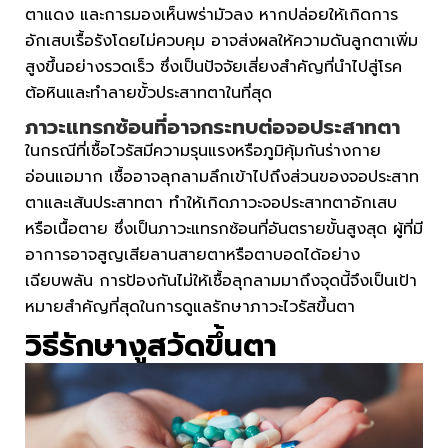
ตาแดง และการมองเห็นพร่ามัวลง หากปล่อยให้เกิดการ
อักเสบเรื้อรังโดยไม่ควบคุม อาจส่งผลให้ความดันลูกตาเพิ่ม
สูงขึ้นอย่างรวดเร็ว ซึ่งเป็นปัจจัยเสี่ยงสำคัญที่นำไปสู่โรค
ต้อหินและทำลายขั้วประสาทตาในที่สุด
ภาวะแทรกซ้อนที่อาจกระทบต่อจอประสาทตา
ในกรณีที่เชื้อไวรัสมีความรุนแรงหรือภูมิคุ้มกันร่างกาย
อ่อนแอมาก เชื้ออาจลุกลามลึกเข้าไปถึงส่วนของจอประสาท
ตาและเส้นประสาทตา ทำให้เกิดภาวะจอประสาทตาอักเสบ
หรือเนื้อตาย ซึ่งเป็นภาวะแทรกซ้อนที่อันตรายขั้นสูงสุด ผู้ที่มี
อาการอาจสูญเสียลานสายตาหรือตาบอดได้อย่าง
เฉียบพลัน การป้องกันไม่ให้เชื้อลุกลามมาถึงจุดนี้จึงเป็นเป้า
หมายสำคัญที่สุดในการดูแลรักษาภาวะไวรัสขึ้นตา
วิธีรักษา
งูสวัดขึ้นตา