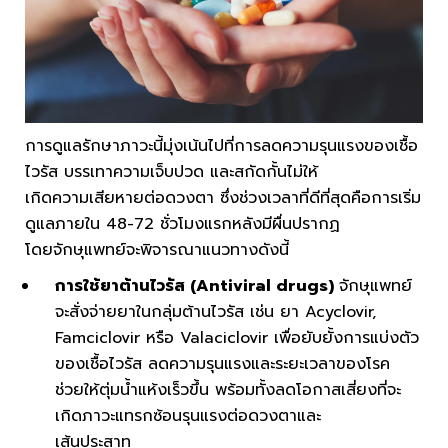
การดูแลรักษาภาวะนี้มุ่งเน้นไปที่การลดความรุนแรงของเชื้อ
ไวรัส บรรเทาความเจ็บปวด และสกัดกั้นไม่ให้
เกิดความเสียหายต่อดวงตา ซึ่งช่วงเวลาที่ดีที่สุดคือการเริ่ม
ดูแลภายใน 48-72 ชั่วโมงแรกหลังมีผื่นปรากฏ
โดยจักษุแพทย์จะพิจารณาแนวทางดังนี้
การใช้ยาต้านไวรัส (Antiviral drugs)
จักษุแพทย์
จะสั่งจ่ายยาในกลุ่มต้านไวรัส เช่น ยา Acyclovir,
Famciclovir หรือ Valaciclovir เพื่อยับยั้งการแบ่งตัว
ของเชื้อไวรัส ลดความรุนแรงและระยะเวลาของโรค
ช่วยให้ตุ่มน้ำแห้งเร็วขึ้น พร้อมทั้งลดโอกาสเสี่ยงที่จะ
เกิดภาวะแทรกซ้อนรุนแรงต่อดวงตาและ
เส้นประสาท