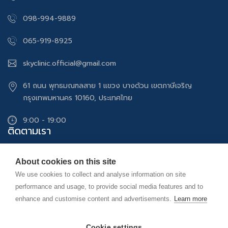
098-994-9889
065-919-8925
skyclinic.official@gmail.com
61 ถนน พุทธมณฑลสาย 1 แขวง บางด้วน เขตภาษีเจริญ
กรุงเทพมหานคร 10160, ประเทศไทย
9:00 - 19:00
ติดตามเรา
Sky Clinic ทำตาสองชั้น หมอสกาย โดย จักษุแพทย์
About cookies on this site
We use cookies to collect and analyse information on site
Sky Clinic ทำตาสองชั้น ฟิลเลอร์ โบท็อกซ์ ปรับรูปหน้า ผิวกระจ่าง
performance and usage, to provide social media features and to
ใส
enhance and customise content and advertisements.
Learn more
Sky Clinic
Cookie settings