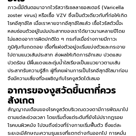
ภาวะนี้มีต้นตอมาจากไวรัสวาริเซลลาซอสเตอร์ (Varicella
zoster virus) หรือเชื้อ VZV ซึ่งเป็นตัวเดียวกับที่ก่อให้เกิด
โรคอีสุกอีใส เมื่อเราหายจากอีสุกอีใสแล้ว เชื้อไวรัสตัวนี้จะ
หลบซ่อนตัวอยู่ในปมประสาทของเราได้ยาวนานหลายปีโดย
ไม่แสดงอาการผิดปกติใด ๆ กระทั่งเมื่อร่างกายมีภาวะ
ภูมิคุ้มกันถดถอย เชื้อที่แฝงตัวอยู่จะเริ่มแบ่งตัวและกระจาย
ไปตามแนวเส้นประสาท ส่งผลให้เกิดการอักเสบ ปวดแสบ
ปวดร้อน มีผื่นแดงและตุ่มน้ำใสเรียงเป็นแนวยาวตามเส้น
ประสาทรับความรู้สึก ผู้ที่เคยผ่านการเป็นโรคอีสุกอีใสมาก่อน
จึงมีความเสี่ยงที่จะเผชิญกับโรคงูสวัดได้เสมอ
อาการของ
งูสวัดขึ้นตา
ที่ควร
สังเกต
สัญญาณเตือนของโรคงูสวัดบริเวณดวงตามีการพัฒนาไป
ตามแต่ละช่วงเวลา โดยเริ่มตั้งแต่ระดับที่ยังไม่ปรากฏรอย
โรคบนผิวหนัง ไปจนถึงช่วงที่ร่างกายเริ่มฟื้นตัว ซึ่งแต่ละ
ระยะจะมีลักษณะความรุนแรงที่แตกต่างกันออกไป การหมั่น