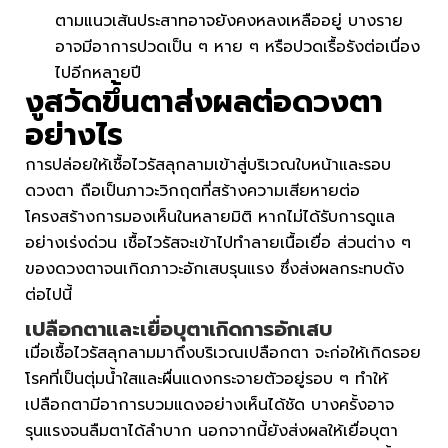
ตามแนวเส้นประสาทอาจยังคงหลงเหลืออยู่ บางราย
อาจมีอาการปวดเป็น ๆ หาย ๆ หรือปวดเรื้อรังต่อเนื่อง
ไปอีกหลายปี
งูสวัดขึ้นตา
ส่งผลต่อดวงตา
อย่างไร
การปล่อยให้เชื้อไวรัสลุกลามเข้าสู่บริเวณใบหน้าและรอบ
ดวงตา ถือเป็นภาวะวิกฤตที่สร้างความเสียหายต่อ
โครงสร้างการมองเห็นในหลายมิติ หากไม่ได้รับการดูแล
อย่างเร่งด่วน เชื้อไวรัสจะเข้าไปทำลายเนื้อเยื่อ ส่วนต่าง ๆ
ของดวงตาจนเกิดภาวะอักเสบรุนแรง ซึ่งส่งผลกระทบดัง
ต่อไปนี้
เปลือกตาและเยื่อบุตาเกิดการอักเสบ
เมื่อเชื้อไวรัสลุกลามมาถึงบริเวณเปลือกตา จะก่อให้เกิดรอย
โรคที่เป็นตุ่มน้ำใสและผื่นแดงกระจายตัวอยู่รอบ ๆ ทำให้
เปลือกตามีอาการบวมแดงอย่างเห็นได้ชัด บางครั้งอาจ
รุนแรงจนลืมตาได้ลำบาก นอกจากนี้ยังส่งผลให้เยื่อบุตา