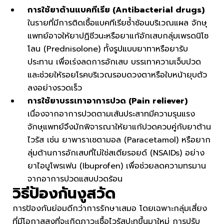
การใช้ยาต้านแบคทีเรีย (Antibacterial drugs)
ในรายที่มีการติดเชื้อแบคทีเรียซ้ำซ้อนบริเวณแผล จักษุ
แพทย์อาจให้ยาปฏิชีวนะหรือยาแก้อักเสบกลุ่มเพรดนิโซ
โลน (Prednisolone) ทั้งรูปแบบยาทาหรือยารับ
ประทาน เพื่อเร่งลดการอักเสบ บรรเทาความเจ็บปวด
และช่วยให้รอยโรคบริเวณรอบดวงตาหรือใบหน้ายุบตัว
ลงอย่างรวดเร็ว
การใช้ยาบรรเทาอาการปวด (Pain reliever)
เนื่องจากอาการปวดตามเส้นประสาทมีความรุนแรง
จักษุแพทย์จึงมักพิจารณาให้ยาแก้ปวดควบคู่กับยาต้าน
ไวรัส เช่น ยาพาราเซตามอล (Paracetamol) หรือยาก
ลุ่มต้านการอักเสบที่ไม่ใช่สเตียรอยด์ (NSAIDs) อย่าง
ยาไอบูโพรเฟน (Ibuprofen) เพื่อช่วยลดความทรมาน
จากอาการปวดแสบปวดร้อน
วิธีป้องกันงูสวัด
การป้องกันย่อมดีกว่าการรักษาเสมอ โดยเฉพาะกลุ่มเสี่ยง
ที่มีโอกาสสูงที่จะเกิดภาวะเชื้อไวรัสปะทุขึ้นมาใหม่ การปรับ