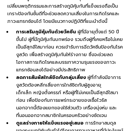
เปลี่ยนพฤติกรรมและการสร้างภูมิคุ้มกันที่แข็งแรงถือเป็น
เกราะป้องกันชั้นดีที่จะช่วยลดความเสี่ยงในการเกิดโรคและ
ภาวะแทรกซ้อนได้ โดยมีแนวทางปฏิบัติที่แนะนำดังนี้
การเสริมภูมิคุ้มกันด้วยวัคซีน
ผู้ที่มีอายุตั้งแต่ 50 ปี
ขึ้นไป ผู้ที่มีภูมิคุ้มกันบกพร่อง รวมถึงผู้ที่เคยหรือไม่เคย
เป็นอีสุกอีใสมาก่อน ควรเข้ารับการฉีดวัคซีนป้องกันโรค
งูสวัด เพื่อสร้างภูมิคุ้มกันให้ร่างกาย ซึ่งจะช่วยลด
โอกาสการเกิดโรคและบรรเทาความรุนแรงของภาวะ
แทรกซ้อนลงได้อย่างมีประสิทธิภาพ
ลดการสัมผัสใกล้ชิดกับกลุ่มเสี่ยง
ผู้ที่กำลังมีอาการ
งูสวัดต้องหลีกเลี่ยงการใกล้ชิดกับผู้สูงอายุ
เด็กเล็ก หญิงตั้งครรภ์ หรือผู้ที่ไม่เคยเป็นอีสุกอีใสมา
ก่อน เพื่อป้องกันการแพร่กระจายของเชื้อไวรัส
นอกจากนี้ต้องแยกของใช้ส่วนตัว เครื่องนุ่งห่ม และ
ที่นอนออกจากสมาชิกในครอบครัวอย่างชัดเจน
ดูแลร่างกายให้แข็งแรงอยู่เสมอ
การรักษาสมดุล
ของระบบภูมิคุ้มกันทำได้โดยการทานอาหารที่มีประโยชน์