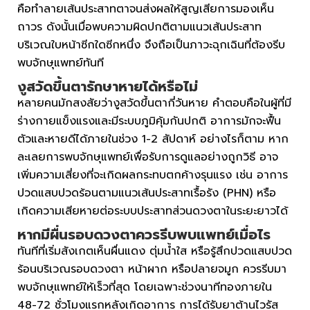
คือทำลายเส้นประสาทตาจนส่งผลให้สูญเสียการมองเห็น
ถาวร ดังนั้นเมื่อพบความผิดปกติตามแนวเส้นประสาท
บริเวณใบหน้าซีกใดซีกหนึ่ง จึงถือเป็นภาวะฉุกเฉินที่ต้องรีบ
พบจักษุแพทย์ทันที
งูสวัดขึ้นตา
รักษาหายได้หรือไม่
หลายคนมักสงสัยว่างูสวัดขึ้นตากี่วันหาย คำตอบคือในผู้ที่มี
ร่างกายแข็งแรงและมีระบบภูมิคุ้มกันปกติ อาการมักจะฟื้น
ตัวและหายดีได้ภายในช่วง 1-2 สัปดาห์ อย่างไรก็ตาม หาก
ละเลยการพบจักษุแพทย์เพื่อรับการดูแลอย่างถูกวิธี อาจ
เพิ่มความเสี่ยงที่จะเกิดผลกระทบตกค้างรุนแรง เช่น อาการ
ปวดแสบปวดร้อนตามแนวเส้นประสาทเรื้อรัง (PHN) หรือ
เกิดความเสียหายต่อระบบประสาทส่วนดวงตาในระยะยาวได้
หากมีผื่นรอบดวงตาควรรีบพบแพทย์เมื่อไร
ทันทีที่เริ่มสังเกตเห็นผื่นแดง ตุ่มน้ำใส หรือรู้สึกปวดแสบปวด
ร้อนบริเวณรอบดวงตา หน้าผาก หรือปลายจมูก ควรรีบมา
พบจักษุแพทย์ให้เร็วที่สุด โดยเฉพาะช่วงนาทีทองภายใน
48-72 ชั่วโมงแรกหลังเกิดอาการ การได้รับยาต้านไวรัส