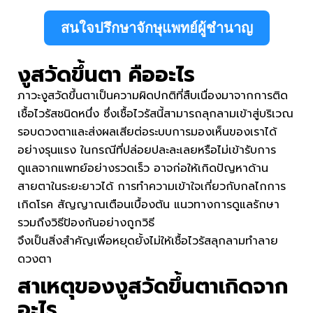
สนใจปรึกษาจักษุแพทย์ผู้ชำนาญ
งูสวัดขึ้นตา
คืออะไร
ภาวะงูสวัดขึ้นตาเป็นความผิดปกติที่สืบเนื่องมาจากการติด
เชื้อไวรัสชนิดหนึ่ง ซึ่งเชื้อไวรัสนี้สามารถลุกลามเข้าสู่บริเวณ
รอบดวงตาและส่งผลเสียต่อระบบการมองเห็นของเราได้
อย่างรุนแรง ในกรณีที่ปล่อยปละละเลยหรือไม่เข้ารับการ
ดูแลจากแพทย์อย่างรวดเร็ว อาจก่อให้เกิดปัญหาด้าน
สายตาในระยะยาวได้ การทำความเข้าใจเกี่ยวกับกลไกการ
เกิดโรค สัญญาณเตือนเบื้องต้น แนวทางการดูแลรักษา
รวมถึงวิธีป้องกันอย่างถูกวิธี
จึงเป็นสิ่งสำคัญเพื่อหยุดยั้งไม่ให้เชื้อไวรัสลุกลามทำลาย
ดวงตา
สาเหตุของ
งูสวัดขึ้นตา
เกิดจาก
อะไร