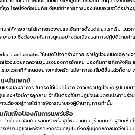
าม้วนเข้าด้านใน ทำให้ขนตาทิ่มแทงและขูดขีดกระจกตาในทุกครั้งที่กะพ
ที่สุด โรคนี้จึงถือเป็นภัยเงียบที่ทำลายการมองเห็นของเราได้อย
ักษาให้หายขาดได้หากตรวจพบและจัดการตั้งแต่ระยะแรกเริ่ม แนวทางกา
ะยะยาว ซึ่งต้องอาศัยการดูแลอย่างต่อเนื่องและการปฏิบัติตามคำแนะน
ia trachomatis ให้หมดไปจากร่างกาย ยาปฏิชีวนะชนิดเฉพาะเจาะจง
ละรวดเร็วจะช่วยลดความรุนแรงของการอักเสบ ป้องกันการเกิดพังผืด 
ะยะเวลาที่กำหนดอย่างเคร่งครัด แม้อาการจะเริ่มดีขึ้นแล้วก็ตาม เพ
แนะนำแพทย์
มรุนแรงของอาการ ในกรณีที่เป็นไม่มาก อาจใช้ยาปฏิชีวนะในรูปแ
มรุนแรงหรือมีการลุกลาม จำเป็นต้องใช้ยาปฏิชีวนะชนิดรับประทานร่วม
าจะต้องอยู่ภายใต้การพิจารณาของผู้ชำนาญการเท่านั้น
วมกันเพื่อป้องกันการแพร่เชื้อ
ังนั้นสมาชิกในครอบครัวหรือผู้ที่พักอาศัยอยู่ร่วมกันกับผู้ติดเชื้อจึงม
ห้ยาปฏิชีวนะเพื่อรักษาครอบคลุมไปถึงกลุ่มบุคคลใกล้ชิดจึงเป็นมา