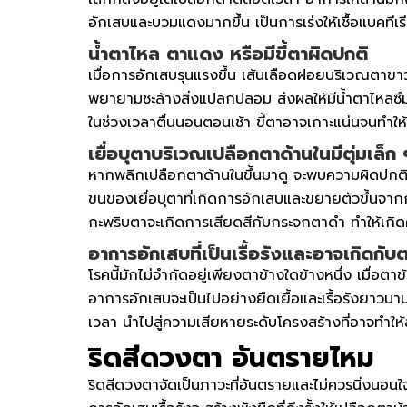
อักเสบและบวมแดงมากขึ้น เป็นการเร่งให้เชื้อแบคที
น้ำตาไหล ตาแดง หรือมีขี้ตาผิดปกติ
เมื่อการอักเสบรุนแรงขึ้น เส้นเลือดฝอยบริเวณตา
พยายามชะล้างสิ่งแปลกปลอม ส่งผลให้มีน้ำตาไหลซึ
ในช่วงเวลาตื่นนอนตอนเช้า ขี้ตาอาจเกาะแน่นจนทำให้ล
เยื่อบุตาบริเวณเปลือกตาด้านในมีตุ่มเล็ก
หากพลิกเปลือกตาด้านในขึ้นมาดู จะพบความผิดปกติที่
ขนของเยื่อบุตาที่เกิดการอักเสบและขยายตัวขึ้นจากการ
กะพริบตาจะเกิดการเสียดสีกับกระจกตาดำ ทำให้เกิด
อาการอักเสบที่เป็นเรื้อรังและอาจเกิดกับ
โรคนี้มักไม่จำกัดอยู่เพียงตาข้างใดข้างหนึ่ง เมื่อต
อาการอักเสบจะเป็นไปอย่างยืดเยื้อและเรื้อรังยาวนาน
เวลา นำไปสู่ความเสียหายระดับโครงสร้างที่อาจทำให้
ริดสีดวงตา อันตรายไหม
ริดสีดวงตาจัดเป็นภาวะที่อันตรายและไม่ควรนิ่งนอนใจ