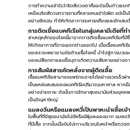
การทำความเข้าใจว่าริดสีดวงตาคืออะไรเป็นก้าวแรก
เหมือนริดสีดวงทวารตามที่หลายคนเข้าใจผิด แต่เป็น
อย่างชัดเจน ทำให้เกิดอาการระคายเคืองและอักเสบเรื
การติดเชื้อแบคทีเรียในกลุ่มคลามีเดียที
สาเหตุหลักของโรคนี้มาจากการติดเชื้อแบคทีเรียที่มีช
ให้เกิดอาการที่ตาจะแตกต่างออกไป เมื่อเชื้อแบคทีเรี
ของเราจะพยายามต่อต้านเชื้อโรคนี้ นำไปสู่การบวมแด
ของเปลือกตาและเยื่อบุตาเกิดความเสียหายอย่างถ
การสัมผัสสารคัดหลั่งจากผู้ติดเชื้อ
เชื้อแบคทีเรียสามารถแพร่กระจายได้อย่างรวดเร็วผ่า
เป็นแหล่งสะสมของแบคทีเรียปริมาณมหาศาล หากมือของ
อย่างง่ายดาย ดังนั้นการรักษาสุขอนามัยส่วนบุคคลแล
เป็นปัญหาใหญ่
แมลงวันหรือแมลงหวี่เป็นพาหะนำเชื้อเข้
ในพื้นที่ที่มีสุขอนามัยไม่ดีหรือมีฝุ่นละอองมาก แม
ที่มีเชื้อ จากนั้นเมื่อบินไปเกาะบริเวณใบหน้าหรือ