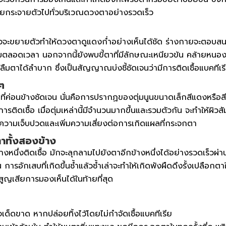
เรียกระจายตัวไปทั่วบริเวณดวงตาอย่างรวดเร็ว
ขาวจะขยายตัวทำให้ดวงตาดูแดงก่ำอย่างเห็นได้ชัด ร่างกายจะตอบ
มตลอดเวลา นอกจากนี้ยังพบขี้ตาที่มีลักษณะเหนียวข้น คล้ายหนอง
ืมตาได้ลำบาก ซึ่งเป็นสัญญาณบ่งชี้ชัดเจนว่ามีการติดเชื้อแบคทีเรี
 ๆ
ค่อนข้างชัดเจน นั่นคือการปรากฏของตุ่มนูนขนาดเล็กสีแดงหรือสีเหลื
ติดเชื้อ เมื่อตุ่มเหล่านี้มีจำนวนมากขึ้นและรวมตัวกัน จะทำให้ผิวส
ความเจ็บปวดและเพิ่มความเสี่ยงต่อการเกิดแผลที่กระจกตา
ตาทั้งสองข้าง
าข้างหนึ่งติดเชื้อ มักจะลุกลามไปยังตาอีกข้างหนึ่งได้อย่างรวดเร็ว
 การอักเสบที่เกิดขึ้นซ้ำแล้วซ้ำเล่าจะทำให้เกิดพังผืดดึงรั้งเปลื
สูญเสียการมองเห็นได้ในท้ายที่สุด
เด็ดขาด หากปล่อยทิ้งไว้โดยไม่กำจัดเชื้อแบคทีเรีย