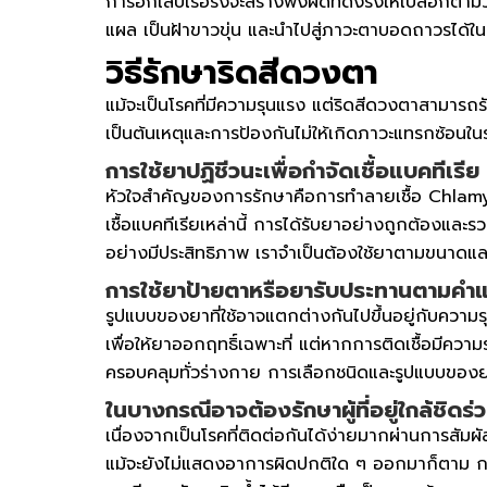
การอักเสบเรื้อรังจะสร้างพังผืดที่ดึงรั้งให้เปลือกต
แผล เป็นฝ้าขาวขุ่น และนำไปสู่ภาวะตาบอดถาวรได้ใน
วิธีรักษา
ริดสีดวงตา
แม้จะเป็นโรคที่มีความรุนแรง แต่ริดสีดวงตาสามารถร
เป็นต้นเหตุและการป้องกันไม่ให้เกิดภาวะแทรกซ้อนในร
การใช้ยาปฏิชีวนะเพื่อกำจัดเชื้อแบคทีเรีย
หัวใจสำคัญของการรักษาคือการทำลายเชื้อ Chlamyd
เชื้อแบคทีเรียเหล่านี้ การได้รับยาอย่างถูกต้องแ
อย่างมีประสิทธิภาพ เราจำเป็นต้องใช้ยาตามขนาดและร
การใช้ยาป้ายตาหรือยารับประทานตามคำ
รูปแบบของยาที่ใช้อาจแตกต่างกันไปขึ้นอยู่กับควา
เพื่อให้ยาออกฤทธิ์เฉพาะที่ แต่หากการติดเชื้อมีควา
ครอบคลุมทั่วร่างกาย การเลือกชนิดและรูปแบบของย
ในบางกรณีอาจต้องรักษาผู้ที่อยู่ใกล้ชิดร่
เนื่องจากเป็นโรคที่ติดต่อกันได้ง่ายมากผ่านการสัมผัส ด
แม้จะยังไม่แสดงอาการผิดปกติใด ๆ ออกมาก็ตาม การใ