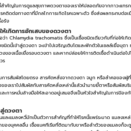
ที่สำคัญในการดูแลสุขภาพดวงตาของเราให้ปลอดภัยจากภาวะแทรกซ้อน 
โรคติดต่อทางตาที่มีกลไกการเกิดโรคเฉพาะตัว ซึ่งส่งผลกระทบต่อเ
้อรัง
่ทำให้เกิดการอักเสบของดวงตา
ื่อว่า Chlamydia trachomatis ซึ่งเป็นเชื้อชนิดเดียวกับที่ก่อให้เก
ยชนิดนี้เข้าสู่ดวงตา จะเข้าไปเจริญเติบโตและฟักตัวในเซลล์เยื่อบุต
งของเนื้อเยื่อรอบดวงตา และหากปล่อยให้การติดเชื้อดำเนินต่อไปโด
าวร
นการสัมผัสโดยตรง สารคัดหลั่งจากดวงตา จมูก หรือลำคอของผู้ที่มีเช
เราไปสัมผัสกับสารคัดหลั่งเหล่านี้แล้วนำมาขยี้ตาหรือสัมผัสบริเ
ะการหมั่นล้างมือให้สะอาดอยู่เสมอจึงเป็นหัวใจสำคัญในการป้องกัน
าสู่ดวงตา
ลงวันและแมลงหวี่มักเป็นตัวการสำคัญที่ทำให้โรคนี้แพร่ระบาด แมลงเ
ดวงตาของบุคคลอื่น เชื้อแบคทีเรียที่ติดมากับขาหรือลำตัวของแมลง