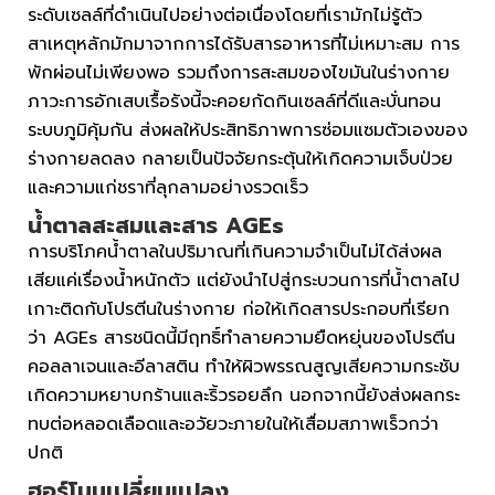
ระดับเซลล์ที่ดำเนินไปอย่างต่อเนื่องโดยที่เรามักไม่รู้ตัว
สาเหตุหลักมักมาจากการได้รับสารอาหารที่ไม่เหมาะสม การ
พักผ่อนไม่เพียงพอ รวมถึงการสะสมของไขมันในร่างกาย
ภาวะการอักเสบเรื้อรังนี้จะคอยกัดกินเซลล์ที่ดีและบั่นทอน
ระบบภูมิคุ้มกัน ส่งผลให้ประสิทธิภาพการซ่อมแซมตัวเองของ
ร่างกายลดลง กลายเป็นปัจจัยกระตุ้นให้เกิดความเจ็บป่วย
และความแก่ชราที่ลุกลามอย่างรวดเร็ว
น้ำตาลสะสมและสาร AGEs
การบริโภคน้ำตาลในปริมาณที่เกินความจำเป็นไม่ได้ส่งผล
เสียแค่เรื่องน้ำหนักตัว แต่ยังนำไปสู่กระบวนการที่น้ำตาลไป
เกาะติดกับโปรตีนในร่างกาย ก่อให้เกิดสารประกอบที่เรียก
ว่า AGEs สารชนิดนี้มีฤทธิ์ทำลายความยืดหยุ่นของโปรตีน
คอลลาเจนและอีลาสติน ทำให้ผิวพรรณสูญเสียความกระชับ
เกิดความหยาบกร้านและริ้วรอยลึก นอกจากนี้ยังส่งผลกระ
ทบต่อหลอดเลือดและอวัยวะภายในให้เสื่อมสภาพเร็วกว่า
ปกติ
ฮอร์โมนเปลี่ยนแปลง