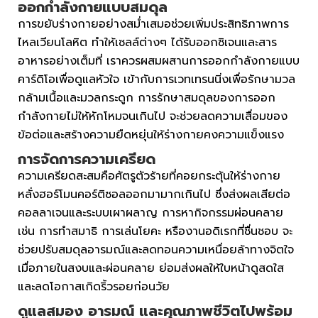
ออกกำลังกายแบบสมดุล
การขยับร่างกายอย่างสม่ำเสมอช่วยเพิ่มประสิทธิภาพการ
ไหลเวียนโลหิต ทำให้เซลล์ต่างๆ ได้รับออกซิเจนและสาร
อาหารอย่างเต็มที่ เราควรผสมผสานการออกกำลังกายแบบ
คาร์ดิโอเพื่อดูแลหัวใจ เข้ากับการเวทเทรนนิ่งเพื่อรักษามวล
กล้ามเนื้อและมวลกระดูก การรักษาสมดุลของการออก
กำลังกายไม่ให้หักโหมจนเกินไป จะช่วยลดความเสื่อมของ
ข้อต่อและสร้างความยืดหยุ่นให้ร่างกายคงความแข็งแรง
การจัดการความเครียด
ความเครียดสะสมคือศัตรูตัวร้ายที่คอยกระตุ้นให้ร่างกาย
หลั่งฮอร์โมนคอร์ติซอลออกมามากเกินไป ซึ่งส่งผลเสียต่อ
คอลลาเจนและระบบเผาผลาญ การหากิจกรรมผ่อนคลาย
เช่น การทำสมาธิ การเล่นโยคะ หรืองานอดิเรกที่ชื่นชอบ จะ
ช่วยปรับสมดุลอารมณ์และลดทอนความเหนื่อยล้าทางจิตใจ
เมื่อภายในสงบและผ่อนคลาย ย่อมส่งผลให้ใบหน้าดูสดใส
และลดโอกาสเกิดริ้วรอยก่อนวัย
ดูแลสมอง อารมณ์ และคุณภาพชีวิตไปพร้อม