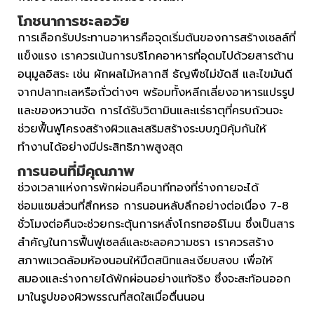
โภชนาการชะลอวัย
การเลือกรับประทานอาหารคือจุดเริ่มต้นของการสร้างเซลล์ที่
แข็งแรง เราควรเน้นการบริโภคอาหารที่อุดมไปด้วยสารต้าน
อนุมูลอิสระ เช่น ผักผลไม้หลากสี ธัญพืชไม่ขัดสี และไขมันดี
จากปลาทะเลหรือถั่วต่างๆ พร้อมทั้งหลีกเลี่ยงอาหารแปรรูป
และของหวานจัด การได้รับวิตามินและแร่ธาตุที่ครบถ้วนจะ
ช่วยฟื้นฟูโครงสร้างผิวและเสริมสร้างระบบภูมิคุ้มกันให้
ทำงานได้อย่างมีประสิทธิภาพสูงสุด
การนอนที่มีคุณภาพ
ช่วงเวลาแห่งการพักผ่อนคือนาทีทองที่ร่างกายจะได้
ซ่อมแซมส่วนที่สึกหรอ การนอนหลับลึกอย่างต่อเนื่อง 7-8
ชั่วโมงต่อคืนจะช่วยกระตุ้นการหลั่งโกรทฮอร์โมน ซึ่งเป็นสาร
สำคัญในการฟื้นฟูเซลล์และชะลอความชรา เราควรสร้าง
สภาพแวดล้อมห้องนอนให้มืดสนิทและเงียบสงบ เพื่อให้
สมองและร่างกายได้พักผ่อนอย่างแท้จริง ซึ่งจะสะท้อนออก
มาในรูปของผิวพรรณที่สดใสเมื่อตื่นนอน