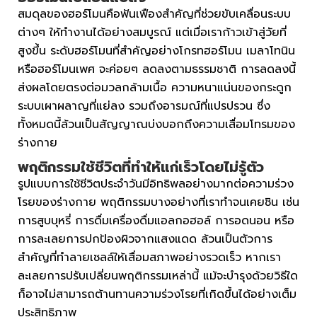
สมดุลของฮอร์โมนคือฟันเฟืองสำคัญที่ช่วยขับเคลื่อนระบบ
ต่างๆ ให้ทำงานได้อย่างสมบูรณ์ แต่เมื่อเราก้าวเข้าสู่วัยที่
สูงขึ้น ระดับฮอร์โมนที่สำคัญอย่างโกรทฮอร์โมน เมลาโทนิน
หรือฮอร์โมนเพศ จะค่อยๆ ลดลงตามธรรมชาติ การลดลงนี้
ส่งผลโดยตรงต่อมวลกล้ามเนื้อ ความหนาแน่นของกระดูก
ระบบเผาผลาญที่แย่ลง รวมถึงอารมณ์ที่แปรปรวน ซึ่ง
ทั้งหมดนี้ล้วนเป็นสัญญาณบ่งบอกถึงความเสื่อมโทรมของ
ร่างกาย
พฤติกรรมใช้ชีวิตที่ทำให้แก่เร็วโดยไม่รู้ตัว
รูปแบบการใช้ชีวิตประจำวันมีอิทธิพลอย่างมากต่อความร่วง
โรยของร่างกาย พฤติกรรมบางอย่างที่เราทำจนเคยชิน เช่น
การสูบบุหรี่ การดื่มเครื่องดื่มแอลกอฮอล์ การอดนอน หรือ
การละเลยการปกป้องผิวจากแสงแดด ล้วนเป็นตัวการ
สำคัญที่ทำลายเซลล์ให้เสื่อมสภาพอย่างรวดเร็ว หากเรา
ละเลยการปรับเปลี่ยนพฤติกรรมเหล่านี้ แม้จะบำรุงด้วยวิธีใด
ก็อาจไม่สามารถต้านทานความร่วงโรยที่เกิดขึ้นได้อย่างเต็ม
ประสิทธิภาพ