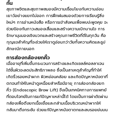
กัน
สุขภาพจิตและสุขภาพสมองมีความเชื่อมโยงกับความอ่อน
เยาว์อย่างแยกไม่ออก การฝึกฝนสมองด้วยการเรียนรู้สิ่ง
ใหม่ๆ การอ่านหนังสือ หรือการเข้าสังคมเพื่อพบปะพูดคุย จะ
ช่วยป้องกันภาวะสมองเสื่อมและสร้างความเบิกบานใจ การ
รักษามุมมองเชิงบวกและสร้างคุณภาพชีวิตที่ดีในทุกวัน คือ
กุญแจสำคัญที่จะช่วยให้เราดูอ่อนกว่าวัยทั้งความคิดและรูป
ลักษณ์ภายนอก
การส่องกล้องยกคิ้ว
เมื่ออายุที่เพิ่มขึ้นกระบวนการสร้างและเกิดเซลล์คอลลาเจน
ใต้ชั้นผิวจะลดประสิทธิภาพลง ซึ่งเป็นสาเหตุสำคัญที่ทำให้
เกิดริ้วรอยหน้าผาก ผิวหย่อนคล้อย และเกิดปัญหาหนังตาที่
ตกจนทำให้ใบหน้าดูเหนื่อยล้าหรือมีอายุ การส่องกล้องยก
คิ้ว (Endoscopic Brow Lift) จึงเป็นเทคนิคทางการแพทย์
ที่ตอบโจทย์ในการแก้ปัญหาเหล่านี้ได้ โดยเป็นการผ่าตัดผ่าน
กล้องเพื่อดึงยกเนื้อเยื่อและกล้ามเนื้อบริเวณหน้าผากให้
กลับมาตึงกระชับ ช่วยแก้ปัญหาหนังตาตกและลบรอยย่นบน