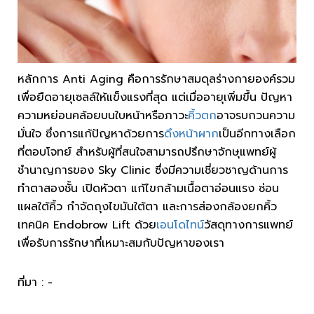
หลักการ Anti Aging คือการรักษาสมดุลร่างกายองค์รวม
เพื่อยืดอายุเซลล์ให้แข็งแรงที่สุด แต่เมื่ออายุเพิ่มขึ้น ปัญหา
ความหย่อนคล้อยบนใบหน้าหรือภาวะ
คิ้วตก
อาจรบกวนความ
มั่นใจ ซึ่งการแก้ปัญหาด้วยการ
ดึงหน้าผาก
เป็นอีกทางเลือก
ที่ตอบโจทย์ สำหรับผู้ที่สนใจสามารถปรึกษาจักษุแพทย์ผู้
ชำนาญการของ Sky Clinic ซึ่งมีความเชี่ยวชาญด้านการ
ทำตาสองชั้น เปิดหัวตา แก้ไขกล้ามเนื้อตาอ่อนแรง ซ่อน
แผลใต้คิ้ว กำจัดถุงไขมันใต้ตา และการส่องกล้องยกคิ้ว
เทคนิค Endobrow Lift ด้วย
เอนโดไทน์
วัสดุทางการแพทย์
เพื่อรับการรักษาที่เหมาะสมกับปัญหาของเรา
ที่มา : -