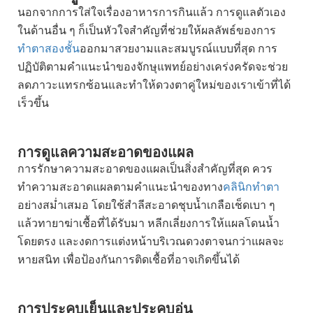
นอกจากการใส่ใจเรื่องอาหารการกินแล้ว การดูแลตัวเอง
ในด้านอื่น ๆ ก็เป็นหัวใจสำคัญที่ช่วยให้ผลลัพธ์ของการ
ทำตาสองชั้น
ออกมาสวยงามและสมบูรณ์แบบที่สุด การ
ปฏิบัติตามคำแนะนำของจักษุแพทย์อย่างเคร่งครัดจะช่วย
ลดภาวะแทรกซ้อนและทำให้ดวงตาคู่ใหม่ของเราเข้าที่ได้
เร็วขึ้น
การดูแลความสะอาดของแผล
การรักษาความสะอาดของแผลเป็นสิ่งสำคัญที่สุด ควร
ทำความสะอาดแผลตามคำแนะนำของทาง
คลินิกทำตา
อย่างสม่ำเสมอ โดยใช้สำลีสะอาดชุบน้ำเกลือเช็ดเบา ๆ
แล้วทายาฆ่าเชื้อที่ได้รับมา หลีกเลี่ยงการให้แผลโดนน้ำ
โดยตรง และงดการแต่งหน้าบริเวณดวงตาจนกว่าแผลจะ
หายสนิท เพื่อป้องกันการติดเชื้อที่อาจเกิดขึ้นได้
การประคบเย็นและประคบอุ่น