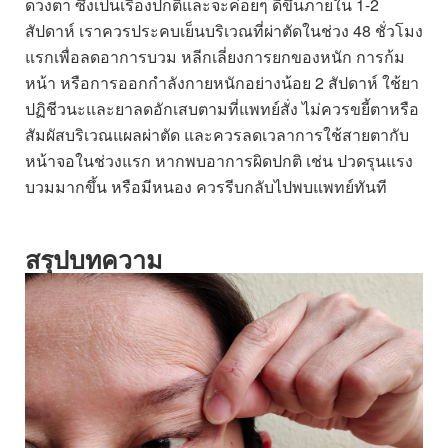
ดวงตา ซึ่งเป็นเรื่องปกติและจะค่อยๆ ดีขึ้นภายใน 1-2
สัปดาห์ เราควรประคบเย็นบริเวณที่ผ่าตัดในช่วง 48 ชั่วโมง
แรกเพื่อลดอาการบวม หลีกเลี่ยงการยกของหนัก การก้ม
หน้า หรือการออกกำลังกายหนักอย่างน้อย 2 สัปดาห์ ใช้ยา
ปฏิชีวนะและยาลดอักเสบตามที่แพทย์สั่ง ไม่ควรขยี้ตาหรือ
สัมผัสบริเวณแผลผ่าตัด และควรลดเวลาการใช้สายตากับ
หน้าจอในช่วงแรก หากพบอาการผิดปกติ เช่น ปวดรุนแรง
บวมมากขึ้น หรือมีหนอง ควรรีบกลับไปพบแพทย์ทันที
สรุปบทความ