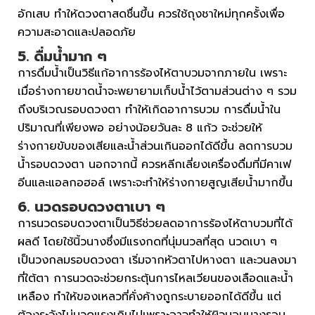
อักเสบ ทำให้ดวงตาสดชื่นขึ้น ควรใช้ถุงชาใหม่ทุกครั้งเพื่อ
ความสะอาดและปลอดภัย
5. ดื่มน้ำมาก ๆ
การดื่มน้ำเป็นวิธีแก้อาการร้องไห้ตาบวมจากภายใน เพราะ
เมื่อร่างกายขาดน้ำจะพยายามเก็บน้ำไว้ตามส่วนต่าง ๆ รวม
ถึงบริเวณรอบดวงตา ทำให้เกิดอาการบวม การดื่มน้ำใน
ปริมาณที่เพียงพอ อย่างน้อยวันละ 8 แก้ว จะช่วยให้
ร่างกายขับของเสียและน้ำส่วนเกินออกได้ดีขึ้น ลดการบวม
น้ำรอบดวงตา นอกจากนี้ ควรหลีกเลี่ยงเครื่องดื่มที่มีคาเฟ
อีนและแอลกอฮอล์ เพราะจะทำให้ร่างกายสูญเสียน้ำมากขึ้น
6. นวดรอบดวงตาเบา ๆ
การนวดรอบดวงตาเป็นวิธีช่วยลดอาการร้องไห้ตาบวมที่ได้
ผลดี โดยใช้นิ้วนางซึ่งมีแรงกดที่นุ่มนวลที่สุด นวดเบา ๆ
เป็นวงกลมรอบดวงตา เริ่มจากหัวตาไปหางตา และวนลงมา
ที่ใต้ตา การนวดจะช่วยกระตุ้นการไหลเวียนของเลือดและน้ำ
เหลือง ทำให้ของเหลวที่คั่งค้างถูกระบายออกได้ดีขึ้น แต่