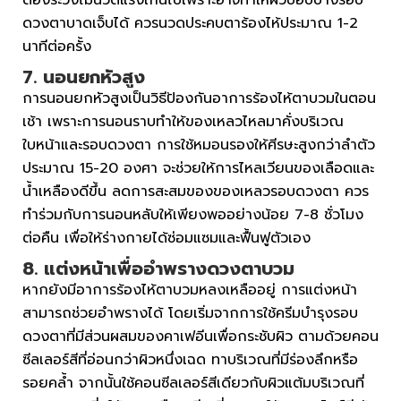
ต้องระวังไม่นวดแรงเกินไปเพราะอาจทำให้ผิวบอบบางรอบ
ดวงตาบาดเจ็บได้ ควรนวดประคบตาร้องไห้ประมาณ 1-2
นาทีต่อครั้ง
7. นอนยกหัวสูง
การนอนยกหัวสูงเป็นวิธีป้องกันอาการร้องไห้ตาบวมในตอน
เช้า เพราะการนอนราบทำให้ของเหลวไหลมาคั่งบริเวณ
ใบหน้าและรอบดวงตา การใช้หมอนรองให้ศีรษะสูงกว่าลำตัว
ประมาณ 15-20 องศา จะช่วยให้การไหลเวียนของเลือดและ
น้ำเหลืองดีขึ้น ลดการสะสมของของเหลวรอบดวงตา ควร
ทำร่วมกับการนอนหลับให้เพียงพออย่างน้อย 7-8 ชั่วโมง
ต่อคืน เพื่อให้ร่างกายได้ซ่อมแซมและฟื้นฟูตัวเอง
8. แต่งหน้าเพื่ออำพรางดวงตาบวม
หากยังมีอาการร้องไห้ตาบวมหลงเหลืออยู่ การแต่งหน้า
สามารถช่วยอำพรางได้ โดยเริ่มจากการใช้ครีมบำรุงรอบ
ดวงตาที่มีส่วนผสมของคาเฟอีนเพื่อกระชับผิว ตามด้วยคอน
ซีลเลอร์สีที่อ่อนกว่าผิวหนึ่งเฉด ทาบริเวณที่มีร่องลึกหรือ
รอยคล้ำ จากนั้นใช้คอนซีลเลอร์สีเดียวกับผิวแต้มบริเวณที่