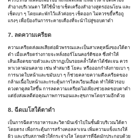
สำอางบริเวณตา ให้ใช้น้ำยาเช็ดเครื่องสำอางสูตรอ่อนโยน และ
เช็ดเบา ๆ โดยแตะพักไว้แล้วค่อยๆ เช็ดออก ไม่ควรขยี้หรือถู
แรงๆ เพื่อป้องกันการระคายเคืองที่จะนำไปสู่ขอบตาดำ
7. ลดความเครียด
ความเครียดส่งผลเสียต่อผิวพรรณและเป็นสาเหตุหนึ่งของใต้ตา
ดำ เมื่อเครียดร่างกายจะหลั่งฮอร์โมนคอร์ติซอล ซึ่งทำให้
เส้นเลือดขยายตัวและปรากฏเป็นรอยคล้ำใต้ตาได้ชัดเจน ควร
หาเวลาผ่อนคลาย เช่น ทำสมาธิ โยคะ หรือออกกำลังกายเบา ๆ 
การนวดใบหน้าและขมับเบา ๆ ก็ช่วยคลายความตึงเครียดของ
กล้ามเนื้อใบหน้าและกระตุ้นการไหลเวียนเลือด ทำให้ผิวรอบ
ดวงตาดูสดใสขึ้น การลดความเครียดไม่เพียงช่วยลดขอบตาดำ 
แต่ยังส่งผลดีต่อคุณภาพการนอนและสุขภาพโดยรวมอีกด้วย
8. ฉีดเมโสใต้ตาดำ
เป็นการฉีดสารอาหารและวิตามินเข้าไปในชั้นผิวบริเวณใต้ตา
โดยตรง เพื่อกระตุ้นการสร้างคอลลาเจน เพิ่มความแข็งแรงให้
ผิว และปรับสภาพผิวให้กระจ่างใส โดยสารที่ฉีดมักประกอบด้วย