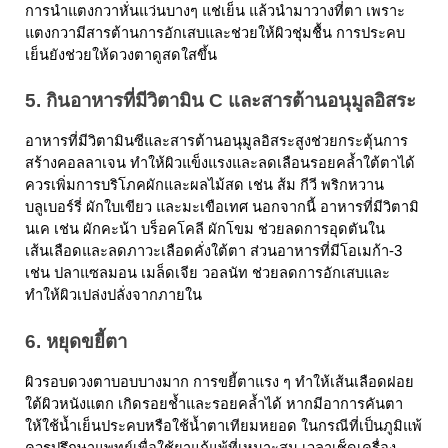
การนำแตงกวาหั่นแว่นบางๆ แช่เย็น แล้วนำมาวางที่ตา เพราะ
แตงกวามีสารต้านการอักเสบและช่วยให้ผิวชุ่มชื้น การประคบ
เย็นยังช่วยให้ดวงตาดูสดใสขึ้น  
5. กินอาหารที่มีวิตามิน C และสารต้านอนุมูลอิสระ
อาหารที่มีวิตามินซีและสารต้านอนุมูลอิสระสูงช่วยกระตุ้นการ
สร้างคอลลาเจน ทำให้ผิวแข็งแรงและลดเลือนรอยคล้ำใต้ตาได้ 
ควรเพิ่มการบริโภคผักและผลไม้สด เช่น ส้ม กีวี พริกหวาน 
บลูเบอร์รี่ ผักใบเขียว และมะเขือเทศ นอกจากนี้ อาหารที่มีวิตามิ
นเค เช่น ผักคะน้า บร็อคโคลี 
ผักโขม
 ช่วยลดการอุดตันใน
เส้นเลือดและลดภาวะเลือดคั่งใต้ตา ส่วนอาหารที่มีโอเมก้า-3 
เช่น ปลาแซลมอน เมล็ดเจีย วอลนัท ช่วยลดการอักเสบและ
ทำให้ผิวเปล่งปลั่งจากภายใน
6. หยุดขยี้ตา
ผิวรอบดวงตาบอบบางมาก การขยี้ตาแรง ๆ ทำให้เส้นเลือดฝอย
ใต้ผิวหนังแตก เกิดรอยช้ำและรอยคล้ำได้ หากมีอาการคันตา 
ให้ใช้น้ำเย็นประคบหรือใช้น้ำตาเทียมหยอด ในกรณีที่เป็นภูมิแพ้ 
ควรปรึกษาแพทย์เพื่อใช้ยาแก้แพ้ที่เหมาะสม เวลาเช็ดเครื่อง