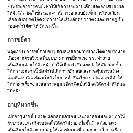
อาการคัน น้ำตาไหล และบวมบริเวณรอบดวงตา การขยี้ตาบ่อย 
ๆ เพราะอาการคันยิ่งทำให้เกิดการระคายเคืองและอักเสบ ส่งผล
ให้ผิวใต้ตาคล้ำขึ้น นอกจากนี้ การอักเสบยังเพิ่มการไหลเวียน
เลือดที่ผิดปกติใต้ดวงตา ทำให้เส้นเลือดขยายตัวและปรากฏเป็น
รอยคล้ำใต้ตาได้ชัดเจนขึ้น
การขยี้ตา
พฤติกรรมการขยี้ตาบ่อยๆ ส่งผลเสียต่อผิวบริเวณใต้ตาอย่างมาก 
เนื่องจากผิวบริเวณนี้บอบบาง การขยี้ตาแรง ๆ จะทำลาย
เส้นเลือดฝอยใต้ผิวหนัง ทำให้เลือดรั่วซึมและก่อให้เกิดรอยช้ำ
ใต้ตา นอกจากนี้ ยังทำให้เกิดการอักเสบและกระตุ้นการสร้าง
เม็ดสีเมลานิน ส่งผลให้ผิวใต้ตาคล้ำขึ้นเรื่อย ๆ เป็นวงจรที่ทำให้
ใต้ตาดำเรื้อรัง ดังนั้นการหยุดขยี้ตาจึงเป็น
วิธีลดใต้ตาดำ
ที่ได้ผล
วิธีหนึ่ง
อายุที่มากขึ้น
เมื่ออายุมากขึ้น ผิวจะผลิตคอลลาเจนและอีลาสตินน้อยลง ทำให้
ผิวบางลงและเกิดรอยคล้ำใต้ตาได้ง่าย เมื่อชั้นผิวหนังบางลง 
เส้นเลือดใต้ผิวจะปรากฏให้เห็นชัดเจนขึ้น นอกจากนี้ การเสื่อม