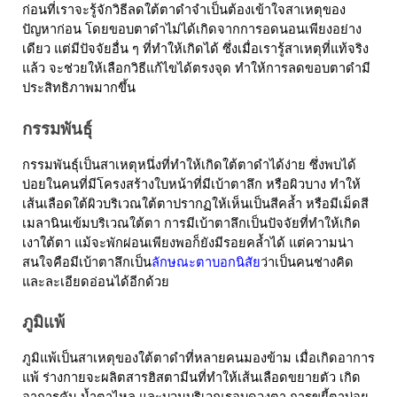
ก่อนที่เราจะรู้จัก
วิธีลดใต้ตาดำ
จำเป็นต้องเข้าใจสาเหตุของ
ปัญหาก่อน โดยขอบตาดำไม่ได้เกิดจากการอดนอนเพียงอย่าง
เดียว แต่มีปัจจัยอื่น ๆ ที่ทำให้เกิดได้ ซึ่งเมื่อเรารู้สาเหตุที่แท้จริง
แล้ว จะช่วยให้เลือกวิธีแก้ไขได้ตรงจุด ทำให้การลดขอบตาดำมี
ประสิทธิภาพมากขึ้น
กรรมพันธุ์
กรรมพันธุ์เป็นสาเหตุหนึ่งที่ทำให้เกิดใต้ตาดำได้ง่าย ซึ่งพบได้
บ่อยในคนที่มีโครงสร้างใบหน้าที่มีเบ้าตาลึก หรือผิวบาง ทำให้
เส้นเลือดใต้ผิวบริเวณใต้ตาปรากฏให้เห็นเป็นสีคล้ำ หรือมีเม็ดสี
เมลานินเข้มบริเวณใต้ตา การมีเบ้าตาลึกเป็นปัจจัยที่ทำให้เกิด
เงาใต้ตา แม้จะพักผ่อนเพียงพอก็ยังมีรอยคล้ำได้ แต่ความน่า
สนใจคือมีเบ้าตาลึกเป็น
ลักษณะตาบอกนิสัย
ว่าเป็นคนช่างคิด
และละเอียดอ่อนได้อีกด้วย
ภูมิแพ้
ภูมิแพ้เป็นสาเหตุของใต้ตาดำที่หลายคนมองข้าม เมื่อเกิดอาการ
แพ้ ร่างกายจะผลิตสารฮิสตามีนที่ทำให้เส้นเลือดขยายตัว เกิด