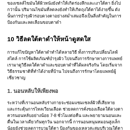
ของเซลล์ไขมันใต้ผิวหนังยังทำให้เกิดร่องลึกและเงาใต้ตา ยิ่งไป
กว่านั้น ปริมาณไขมันที่ลดลงยังทำให้เกิดถุงใต้ตาได้ง่ายขึ้น ดัง
นั้นการบำรุงผิวรอบดวงตาอย่างสม่ำเสมอจึงเป็นสิ่งสำคัญในการ
ป้องกันและลดเลือนขอบตาดำ
10 
วิธีลดใต้ตาดำ
ให้หน้าดูสดใส
การแก้ไขปัญหาใต้ตาดำทำได้หลายวิธี ทั้งการปรับเปลี่ยนไลฟ์
สไตล์ การใช้ผลิตภัณฑ์บำรุงผิว ไปจนถึงการรักษาทางการแพทย์ 
เรามาดู
วิธีลดใต้ตาดำ
และขอบตาดำที่ได้ผลจริงกัน โดยเริ่มจาก
วิธีธรรมชาติที่ทำได้ง่ายที่บ้าน ไปจนถึงการรักษาโดยแพทย์ผู้
เชี่ยวชาญ
1. นอนหลับให้เพียงพอ
ระหว่างที่เรานอนหลับร่างกายจะซ่อมแซมเซลล์ผิวที่เสียหาย 
และกระตุ้นการไหลเวียนเลือด ช่วยลดการคั่งของเลือดใต้ดวงตา 
ควรนอนหลับอย่างน้อย 7-8 ชั่วโมงต่อคืน และพยายามนอนและ
ตื่นในเวลาเดียวกันทุกวัน นอกจากนี้ การนอนหนุนหมอนสูงเล็ก
น้อยยังช่วยลดการบวมใต้ตา ป้องกันของเหลวสะสมบริเวณใต้ตา 