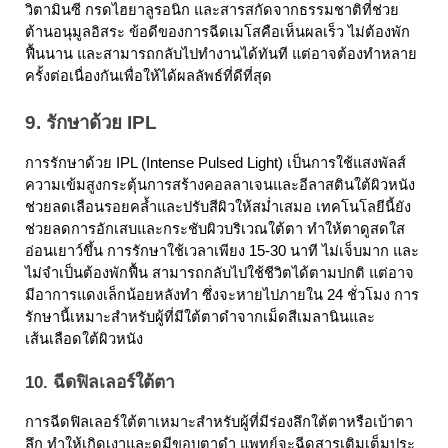
วิตามินซี กรดไฮยาลูรอนิก และสารสกัดจากธรรมชาติที่ช่วย
ต้านอนุมูลอิสระ ข้อดีของการฉีดเมโสคือเห็นผลเร็ว ไม่ต้องพัก
ฟื้นนาน และสามารถกลับไปทำงานได้ทันที แต่อาจต้องทำหลาย
ครั้งต่อเนื่องกันเพื่อให้ได้ผลลัพธ์ที่ดีที่สุด
9. รักษาด้วย IPL
การรักษาด้วย IPL (Intense Pulsed Light) เป็นการใช้แสงพัลส์
ความเข้มสูงกระตุ้นการสร้างคอลลาเจนและอีลาสตินใต้ผิวหนัง 
ช่วยลดเลือนรอยคล้ำและปรับสีผิวให้สม่ำเสมอ เทคโนโลยีนี้ยัง
ช่วยลดการอักเสบและกระชับผิวบริเวณใต้ตา ทำให้ตาดูสดใส
อ่อนเยาว์ขึ้น การรักษาใช้เวลาเพียง 15-30 นาที ไม่เจ็บมาก และ
ไม่จำเป็นต้องพักฟื้น สามารถกลับไปใช้ชีวิตได้ตามปกติ แต่อาจ
มีอาการแดงเล็กน้อยหลังทำ ซึ่งจะหายไปภายใน 24 ชั่วโมง การ
รักษานี้เหมาะสำหรับผู้ที่มีใต้ตาดำจากเม็ดสีเมลานินและ
เส้นเลือดใต้ผิวหนัง
10. ฉีดฟิลเลอร์ใต้ตา
การฉีดฟิลเลอร์ใต้ตาเหมาะสำหรับผู้ที่มีร่องลึกใต้ตาหรือเบ้าตา
ลึก ทำให้เกิดเงาและดูมีขอบตาดำ แพทย์จะฉีดสารเติมเต็มประ