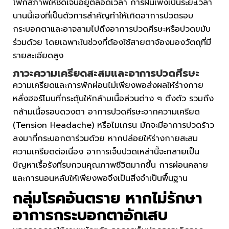
โฟกัสภาพให้ชัดเจนอยู่ตลอดเวลา การฝืนเพ่งเป็นระยะเวลา
นานนี้เองที่เป็นตัวการสำคัญทำให้เกิดอาการปวดรอบ
กระบอกตาและอาจลามไปถึงอาการปวดศีรษะหรือปวดขมับ
ร่วมด้วย โดยเฉพาะในช่วงที่ต้องใช้สายตาจ้องมองวัตถุที่มี
รายละเอียดสูง
ภาวะความเครียดสะสมและอาการปวดศีรษะ
ความเครียดและการพักผ่อนไม่เพียงพอส่งผลให้ร่างกาย
หลั่งฮอร์โมนที่กระตุ้นให้กล้ามเนื้อส่วนต่าง ๆ ตึงตัว รวมถึง
กล้ามเนื้อรอบดวงตา อาการปวดศีรษะจากความเครียด
(Tension Headache) หรือไมเกรน มักจะมีอาการปวดร้าว
ลงมาที่กระบอกตาร่วมด้วย หากปล่อยให้ร่างกายสะสม
ความเครียดต่อเนื่อง อาการเจ็บปวดเหล่านี้จะกลายเป็น
ปัญหาเรื้อรังที่รบกวนคุณภาพชีวิตมากขึ้น การผ่อนคลาย
และการนอนหลับให้เพียงพอจึงเป็นสิ่งจำเป็นพื้นฐาน
กลุ่มโรคอันตราย หากไม่รักษา
อาการ
กระบอกตาอักเสบ