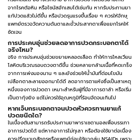
จากโรคต้อหิน หรือไซนัสอักเสบได้เช่นกัน หากรับประทานยา
แก้ปวดแล้วไม่ดีขึ้น หรือปวดรุนแรงขึ้นเรื่อย ๆ ควรให้จักษุ
แพทย์ตรวจวัดความดันตาและขั้วประสาทตาเพื่อแยกโรคให้
ชัดเจน
การประคบอุ่นช่วยลดอาการปวดกระบอกตาได้
จริงไหม?
จริง การประคบอุ่นช่วยขยายหลอดเลือด ทำให้การไหลเวียน
โลหิตบริเวณรอบดวงตาดีขึ้น ช่วยคลายกล้ามเนื้อที่หดเกร็ง
จากการเพ่งมองนาน ๆ และยังช่วยให้น้ำมันที่ต่อมไขมัน
เปลือกตาละลายออกมาได้ดี ลดอาการตาแห้งซึ่งเป็นสาเหตุ
หนึ่งของการปวดตา เหมาะสำหรับผู้ที่มีอาการตาล้า หรือเริ่ม
เป็นตากุ้งยิง แต่ไม่ควรใช้อุณหภูมิที่ร้อนจัดจนเกินไป
หาก
เจ็บกระบอกตา
จนปวดหัวควรทานยาแก้
ปวดชนิดใด?
ในเบื้องต้นสามารถรับประทานยาพาราเซตามอลเพื่อบรรเทา
อาการปวดได้ แต่หากอาการไม่ทุเลา หรือต้องใช้ยาต่อเนื่อง
ควรปรึกษาเภสัชกรหรือแพทย์ก่อนใช้ยากลุ่ม NSAIDs เพราะ