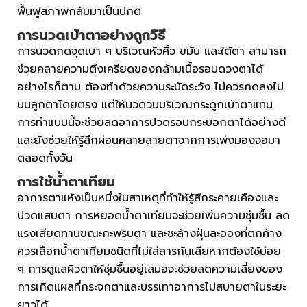
ฟื้นฟูสภาพกลับมาเป็นปกติ
การนวดเบ้าตาอย่างถูกวิธี
การนวดกดจุดเบา ๆ บริเวณหัวคิ้ว ขมับ และใต้ตา สามารถ
ช่วยคลายความตึงเครียดของกล้ามเนื้อรอบดวงตาได้
อย่างไรก็ตาม ต้องทำด้วยความระมัดระวัง ไม่ควรกดลงไป
บนลูกตาโดยตรง แต่ให้นวดวนบริเวณกระดูกเบ้าตาแทน
การทำแบบนี้จะช่วยลดอาการปวดรอบกระบอกตาได้อย่างดี
และยังช่วยให้รู้สึกผ่อนคลายสายตาจากการเพ่งมองจอมา
ตลอดทั้งวัน
การใช้น้ำตาเทียม
อาการตาแห้งเป็นหนึ่งในสาเหตุที่ทำให้รู้สึกระคายเคืองและ
ปวดแสบตา การหยอดน้ำตาเทียมจะช่วยเพิ่มความชุ่มชื้น ลด
แรงเสียดทานขณะกะพริบตา และชะล้างฝุ่นละอองที่ตกค้าง
ควรเลือกน้ำตาเทียมชนิดที่ไม่ใส่สารกันเสียหากต้องใช้บ่อย
ๆ การดูแลผิวตาให้ชุ่มชื้นอยู่เสมอจะช่วยลดความเสี่ยงของ
การเกิดแผลที่กระจกตาและบรรเทาอาการไม่สบายตาในระยะ
ยาวได้