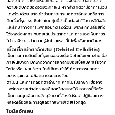
นอกจากการใช้งานหนักแล้ว อาการเจ็บปวดอาจเกิดจาก
ความผิดปกติของอวัยวะภายใน หากสังเกตว่ามีอาการบวม
แดงร่วมด้วย อาจเข้าข่ายภาวะกระบอกตาอักเสบหรือการ
ติดเชื้อที่รุนแรง ซึ่งโรคในกลุ่มนี้จำเป็นต้องได้รับการวินิจฉัย
และรักษาทางการแพทย์อย่างเร่งด่วน เพราะหากปล่อยทิ้ง
ไว้อาจส่งผลกระทบต่อเส้นประสาทตาและการมองเห็นถาวร
ได้ เราจึงควรทำความรู้จักโรคเหล่านี้ไว้เพื่อสังเกตตัวเอง
เนื้อเยื่อเบ้าตาอักเสบ (Orbital Cellulitis)
เป็นภาวะการติดเชื้อที่รุนแรงของเนื้อเยื่อไขมันและกล้ามเนื้อ
ภายในเบ้าตา มักเกิดจากการลุกลามของเชื้อแบคทีเรียจาก
ไซนัสหรือแผลบริเวณใกล้เคียง ทำให้เกิดอาการปวดตา
อย่างรุนแรง เปลือกตาบวมแดงร้อน
ตาโปน และการกลอกตาลำบาก หากไม่รีบรักษา เชื้ออาจ
แพร่กระจายเข้าสู่กระแสเลือดหรือสมองได้ อาการนี้จึงจัด
เป็นภาวะฉุกเฉินทางจักษุวิทยาที่ต้องได้รับยาปฏิชีวนะทาง
หลอดเลือดและการดูแลจากแพทย์โดยเร็วที่สุด
ไซนัสอักเสบ