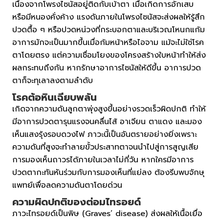
เนื่องจากโพรงไซนัสอยู่ติดกับเบ้าตา เมื่อเกิดการอักเสบ
หรือมีหนองคั่งค้าง แรงดันภายในโพรงไซนัสจะส่งผลให้รู้สึก
ปวดตื้อ ๆ หรือปวดหน่วงที่กระบอกตาและบริเวณโหนกแก้ม
อาการมักจะเป็นมากขึ้นเมื่อก้มหน้าหรือไอจาม แม้จะไม่ใช่โรค
ตาโดยตรง แต่ความเชื่อมโยงของโครงสร้างใบหน้าทำให้ส่ง
ผลกระทบถึงกัน หากรักษาอาการไซนัสให้ดีขึ้น อาการปวด
ตาก็จะทุเลาลงตามลำดับ
โรคต้อหินเฉียบพลัน
เกิดจากความดันลูกตาพุ่งสูงขึ้นอย่างรวดเร็วผิดปกติ ทำให้
มีอาการปวดตารุนแรงจนคลื่นไส้ อาเจียน ตาแดง และมอง
เห็นแสงรุ้งรอบดวงไฟ ภาวะนี้เป็นอันตรายอย่างยิ่งเพราะ
ความดันที่สูงจะทำลายขั้วประสาทตาจนนำไปสู่การสูญเสีย
การมองเห็นถาวรได้ภายในเวลาไม่กี่วัน หากใครมีอาการ
ปวดตากะทันหันร่วมกับการมองเห็นที่แย่ลง ต้องรีบพบจักษุ
แพทย์เพื่อลดความดันตาโดยด่วน
ความผิดปกติของต่อมไทรอยด์
ภาวะไทรอยด์เป็นพิษ (Graves’ disease) ส่งผลให้เนื้อเยื่อ