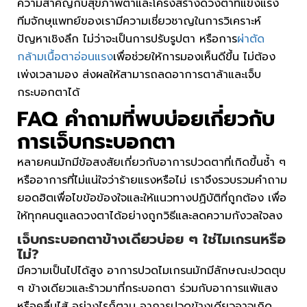
ความสำคัญกับสุขภาพตาและโครงสร้างดวงตาที่แข็งแรง
ทีมจักษุแพทย์ของเรามีความเชี่ยวชาญในการวิเคราะห์
ปัญหาเชิงลึก ไม่ว่าจะเป็นการปรับรูปตา หรือการ
ผ่าตัด
กล้ามเนื้อตาอ่อนแรง
เพื่อช่วยให้การมองเห็นดีขึ้น ไม่ต้อง
เพ่งเวลามอง ส่งผลให้สามารถลดอาการตาล้าและเจ็บ
กระบอกตาได้
FAQ คำถามที่พบบ่อยเกี่ยวกับ
การ
เจ็บกระบอกตา
หลายคนมักมีข้อสงสัยเกี่ยวกับอาการปวดตาที่เกิดขึ้นซ้ำ ๆ
หรืออาการที่ไม่แน่ใจว่าร้ายแรงหรือไม่ เราจึงรวบรวมคำถาม
ยอดฮิตเพื่อไขข้อข้องใจและให้แนวทางปฏิบัติที่ถูกต้อง เพื่อ
ให้ทุกคนดูแลดวงตาได้อย่างถูกวิธีและลดความกังวลใจลง
เจ็บกระบอกตา
ข้างเดียวบ่อย ๆ ใช่ไมเกรนหรือ
ไม่?
มีความเป็นไปได้สูง อาการปวดไมเกรนมักมีลักษณะปวดตุบ
ๆ ข้างเดียวและร้าวมาที่กระบอกตา ร่วมกับอาการแพ้แสง
หรือคลื่นไส้ อย่างไรก็ตาม อาการปวดข้างเดียวอาจเกิด