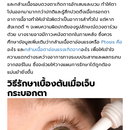
และกล้ามเนื้อรอบดวงตาเกิดการอักเสบและบวม ทำให้ตา
โปนออกมามากกว่าปกติและรู้สึกปวดตึงเมื่อกรอกตา
อาการนี้อาจทำให้เข้าใจผิดว่าเป็นอาการล้าทั่วไป แต่หาก
สังเกตดี ๆ จะพบความผิดปกติของรูปลักษณ์ดวงตาร่วม
ด้วย บางรายอาจมีภาวะหนังตาตกในภายหลัง ซึ่งควร
ศึกษาข้อมูลเพิ่มเติมว่ากล้ามเนื้อตาอ่อนแรงหรือ
Ptosis คือ
อะไร และ
กล้ามเนื้อตาอ่อนแรงเกิดจาก
อะไร เพื่อให้เข้าใจ
ความแตกต่างระหว่างอาการทางระบบประสาทและผลกระทบ
จากฮอร์โมน ซึ่งจะช่วยให้วางแผนการรักษาได้ถูกต้อง
แม่นยำยิ่งขึ้น
วิธีรักษาเบื้องต้นเมื่อ
เจ็บ
กระบอกตา