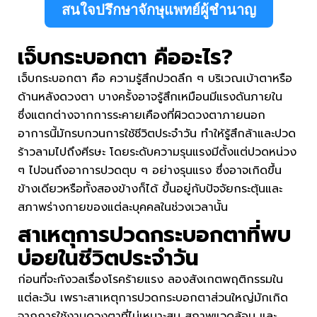
สนใจปรึกษาจักษุแพทย์ผู้ชำนาญ
เจ็บกระบอกตา
คืออะไร?
เจ็บกระบอกตา คือ ความรู้สึกปวดลึก ๆ บริเวณเบ้าตาหรือ
ด้านหลังดวงตา บางครั้งอาจรู้สึกเหมือนมีแรงดันภายใน
ซึ่งแตกต่างจากการระคายเคืองที่ผิวดวงตาภายนอก
อาการนี้มักรบกวนการใช้ชีวิตประจำวัน ทำให้รู้สึกล้าและปวด
ร้าวลามไปถึงศีรษะ โดยระดับความรุนแรงมีตั้งแต่ปวดหน่วง
ๆ ไปจนถึงอาการปวดตุบ ๆ อย่างรุนแรง ซึ่งอาจเกิดขึ้น
ข้างเดียวหรือทั้งสองข้างก็ได้ ขึ้นอยู่กับปัจจัยกระตุ้นและ
สภาพร่างกายของแต่ละบุคคลในช่วงเวลานั้น
สาเหตุการปวดกระบอกตา
ที่พบ
บ่อยในชีวิตประจำวัน
ก่อนที่จะกังวลเรื่องโรคร้ายแรง ลองสังเกตพฤติกรรมใน
แต่ละวัน เพราะสาเหตุการปวดกระบอกตาส่วนใหญ่มักเกิด
จากการใช้งานดวงตาที่ไม่เหมาะสม สภาพแวดล้อม และ