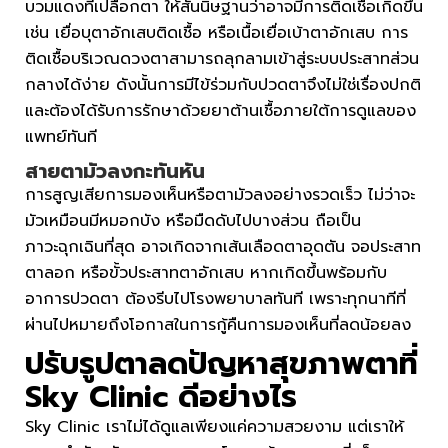
บวมแดงที่เปลือกตา ให้สันนิษฐานว่าอาจมีการติดเชื้อเกิดขึ้น
เช่น เยื่อบุตาอักเสบติดเชื้อ หรือเนื้อเยื่อเบ้าตาอักเสบ การ
ติดเชื้อบริเวณดวงตาสามารถลุกลามเข้าสู่ระบบประสาทส่วน
กลางได้ง่าย ดังนั้นการมีไข้ร่วมกับปวดตาจึงไม่ใช่เรื่องปกติ
และต้องได้รับการรักษาด้วยยาต้านเชื้อภายใต้การดูแลของ
แพทย์ทันที
สายตามัวลงกะทันหัน
การสูญเสียการมองเห็นหรือตามัวลงอย่างรวดเร็ว ไม่ว่าจะ
มัวเหมือนมีหมอกบัง หรือมืดดับไปบางส่วน ถือเป็น
ภาวะฉุกเฉินที่สุด อาจเกิดจากเส้นเลือดตาอุดตัน จอประสาท
ตาลอก หรือขั้วประสาทตาอักเสบ หากเกิดขึ้นพร้อมกับ
อาการปวดตา ต้องรีบไปโรงพยาบาลทันที เพราะทุกนาทีที่
ผ่านไปหมายถึงโอกาสในการกู้คืนการมองเห็นที่ลดน้อยลง
ปรับรูปตาลดปัญหาสุขภาพตาที่
Sky Clinic ดีอย่างไร
Sky Clinic เราไม่ได้ดูแลเพียงแค่ความสวยงาม แต่เราให้