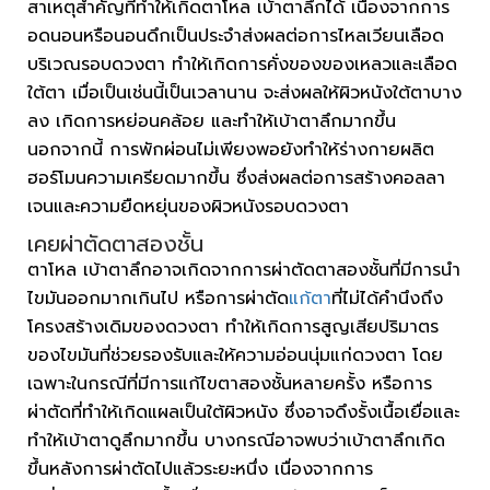
สาเหตุสำคัญที่ทำให้เกิดตาโหล เบ้าตาลึกได้ เนื่องจากการ
อดนอนหรือนอนดึกเป็นประจำส่งผลต่อการไหลเวียนเลือด
บริเวณรอบดวงตา ทำให้เกิดการคั่งของของเหลวและเลือด
ใต้ตา เมื่อเป็นเช่นนี้เป็นเวลานาน จะส่งผลให้ผิวหนังใต้ตาบาง
ลง เกิดการหย่อนคล้อย และทำให้เบ้าตาลึกมากขึ้น
นอกจากนี้ การพักผ่อนไม่เพียงพอยังทำให้ร่างกายผลิต
ฮอร์โมนความเครียดมากขึ้น ซึ่งส่งผลต่อการสร้างคอลลา
เจนและความยืดหยุ่นของผิวหนังรอบดวงตา
เคยผ่าตัดตาสองชั้น
ตาโหล เบ้าตาลึกอาจเกิดจากการผ่าตัดตาสองชั้นที่มีการนำ
ไขมันออกมากเกินไป หรือการผ่าตัด
แก้ตา
ที่ไม่ได้คำนึงถึง
โครงสร้างเดิมของดวงตา ทำให้เกิดการสูญเสียปริมาตร
ของไขมันที่ช่วยรองรับและให้ความอ่อนนุ่มแก่ดวงตา โดย
เฉพาะในกรณีที่มีการแก้ไขตาสองชั้นหลายครั้ง หรือการ
ผ่าตัดที่ทำให้เกิดแผลเป็นใต้ผิวหนัง ซึ่งอาจดึงรั้งเนื้อเยื่อและ
ทำให้เบ้าตาดูลึกมากขึ้น บางกรณีอาจพบว่าเบ้าตาลึกเกิด
ขึ้นหลังการผ่าตัดไปแล้วระยะหนึ่ง เนื่องจากการ