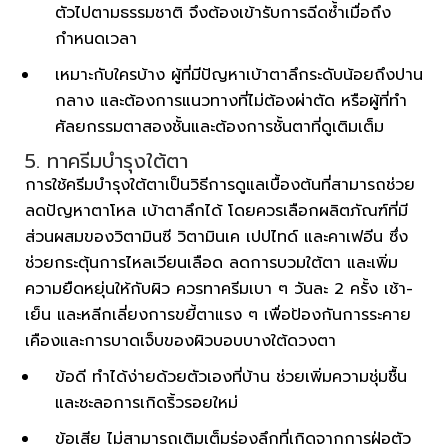
ตัวไปตามธรรมชาติ จึงต้องเข้ารับการฉีดซ้ำเมื่อถึง
กำหนดเวลา
เหมาะกับใครบ้าง ผู้ที่มีปัญหาเบ้าตาลึกระดับน้อยถึงปาน
กลาง และต้องการแนวทางที่ไม่ต้องผ่าตัด หรือผู้ที่ทำ
ศัลยกรรมตาสองชั้นและต้องการชั้นตาที่ดูเติมเต็ม
5. ทาครีมบำรุงใต้ตา
การใช้ครีมบำรุงใต้ตาเป็นวิธีการดูแลเบื้องต้นที่สามารถช่วย
ลดปัญหาตาโหล เบ้าตาลึกได้ โดยควรเลือกผลิตภัณฑ์ที่มี
ส่วนผสมของวิตามินซี วิตามินเค เปปไทด์ และคาเฟอีน ซึ่ง
ช่วยกระตุ้นการไหลเวียนเลือด ลดการบวมใต้ตา และเพิ่ม
ความยืดหยุ่นให้กับผิว ควรทาครีมเบา ๆ วันละ 2 ครั้ง เช้า-
เย็น และหลีกเลี่ยงการขยี้ตาแรง ๆ เพื่อป้องกันการระคาย
เคืองและการบาดเจ็บของผิวบอบบางใต้ดวงตา
ข้อดี ทำได้ง่ายด้วยตัวเองที่บ้าน ช่วยเพิ่มความชุ่มชื้น
และชะลอการเกิดริ้วรอยใหม่
ข้อเสีย ไม่สามารถเติมเต็มร่องลึกที่เกิดจากการฝ่อตัว