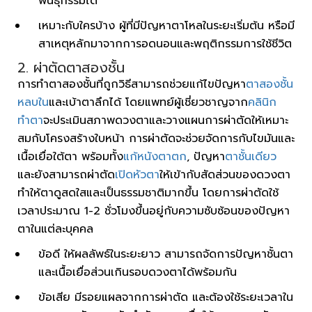
พันธุกรรมได้
เหมาะกับใครบ้าง ผู้ที่มีปัญหาตาโหลในระยะเริ่มต้น หรือมี
สาเหตุหลักมาจากการอดนอนและพฤติกรรมการใช้ชีวิต
2. ผ่าตัดตาสองชั้น
การทำตาสองชั้นที่ถูกวิธีสามารถช่วยแก้ไขปัญหา
ตาสองชั้น
หลบใน
และเบ้าตาลึกได้ โดยแพทย์ผู้เชี่ยวชาญจาก
คลินิก
ทำตา
จะประเมินสภาพดวงตาและวางแผนการผ่าตัดให้เหมาะ
สมกับโครงสร้างใบหน้า การผ่าตัดจะช่วยจัดการกับไขมันและ
เนื้อเยื่อใต้ตา พร้อมทั้ง
แก้หนังตาตก
, ปัญหา
ตาชั้นเดียว
และยังสามารถผ่าตัด
เปิดหัวตา
ให้เข้ากับสัดส่วนของดวงตา
ทำให้ตาดูสดใสและเป็นธรรมชาติมากขึ้น โดยการผ่าตัดใช้
เวลาประมาณ 1-2 ชั่วโมงขึ้นอยู่กับความซับซ้อนของปัญหา
ตาในแต่ละบุคคล
ข้อดี ให้ผลลัพธ์ในระยะยาว สามารถจัดการปัญหาชั้นตา
และเนื้อเยื่อส่วนเกินรอบดวงตาได้พร้อมกัน
ข้อเสีย มีรอยแผลจากการผ่าตัด และต้องใช้ระยะเวลาใน