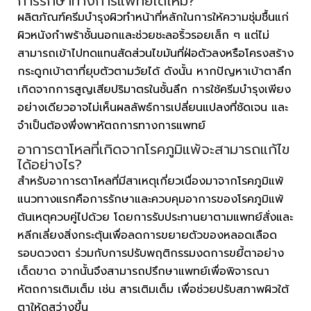
การรักษาทางการแพทย์ได้ไหม?
ผลิตภัณฑ์ครีมบำรุงผิวทำหน้าที่หลักในการให้ความชุ่มชื้นแก่
ผิวหนังกำพร้าชั้นนอกและช่วยชะลอริ้วรอยเล็ก ๆ แต่ไม่
สามารถเข้าไปทดแทนสัดส่วนไขมันที่ฝ่อตัวลงหรือโครงสร้าง
กระดูกเบ้าตาที่ยุบตัวตามวัยได้ ดังนั้น หากปัญหาเบ้าตาลึก
เกิดจากการสูญเสียปริมาตรในชั้นลึก การใช้ครีมบำรุงเพียง
อย่างเดียวอาจไม่เห็นผลลัพธ์การเปลี่ยนแปลงที่ชัดเจน และ
จำเป็นต้องพึ่งพาหัตถการทางการแพทย์
อาการตาโหลที่เกิดจากโรคภูมิแพ้จะสามารถแก้ไข
ได้อย่างไร?
สำหรับอาการตาโหลที่มีสาเหตุเกี่ยวเนื่องมาจากโรคภูมิแพ้
แนวทางแรกคือการรักษาและควบคุมอาการของโรคภูมิแพ้
ต้นเหตุควบคู่ไปด้วย โดยการรับประทานยาตามแพทย์สั่งและ
หลีกเลี่ยงสิ่งกระตุ้นเพื่อลดการขยายตัวของหลอดเลือด
รอบดวงตา ร่วมกับการปรับพฤติกรรมงดการขยี้ตาอย่าง
เด็ดขาด จากนั้นจึงสามารถปรึกษาแพทย์เพื่อพิจารณา
หัตถการเติมเต็ม เช่น สารเติมเต็ม เพื่อช่วยปรับสภาพผิวใต้
ตาให้ดูสว่างขึ้น