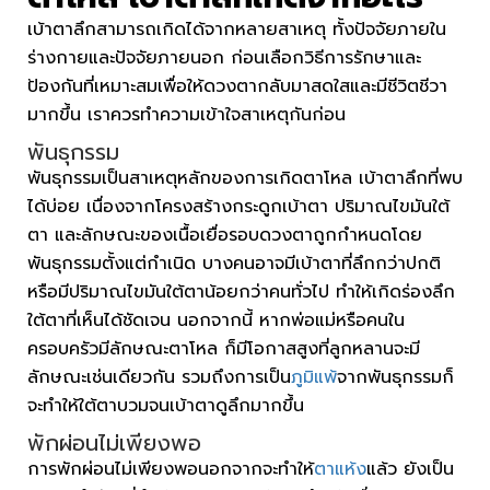
เบ้าตาลึกสามารถเกิดได้จากหลายสาเหตุ ทั้งปัจจัยภายใน
ร่างกายและปัจจัยภายนอก ก่อนเลือกวิธีการรักษาและ
ป้องกันที่เหมาะสมเพื่อให้ดวงตากลับมาสดใสและมีชีวิตชีวา
มากขึ้น เราควรทำความเข้าใจสาเหตุกันก่อน
พันธุกรรม
พันธุกรรมเป็นสาเหตุหลักของการเกิดตาโหล เบ้าตาลึกที่พบ
ได้บ่อย เนื่องจากโครงสร้างกระดูกเบ้าตา ปริมาณไขมันใต้
ตา และลักษณะของเนื้อเยื่อรอบดวงตาถูกกำหนดโดย
พันธุกรรมตั้งแต่กำเนิด บางคนอาจมีเบ้าตาที่ลึกกว่าปกติ
หรือมีปริมาณไขมันใต้ตาน้อยกว่าคนทั่วไป ทำให้เกิดร่องลึก
ใต้ตาที่เห็นได้ชัดเจน นอกจากนี้ หากพ่อแม่หรือคนใน
ครอบครัวมีลักษณะตาโหล ก็มีโอกาสสูงที่ลูกหลานจะมี
ลักษณะเช่นเดียวกัน รวมถึงการเป็น
ภูมิแพ้
จากพันธุกรรมก็
จะทำให้ใต้ตาบวมจนเบ้าตาดูลึกมากขึ้น
พักผ่อนไม่เพียงพอ
การพักผ่อนไม่เพียงพอนอกจากจะทำให้
ตาแห้ง
แล้ว ยังเป็น