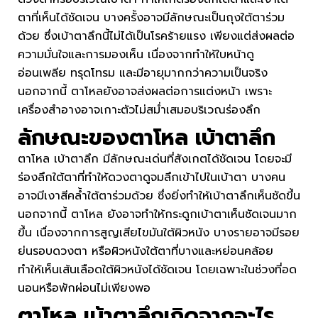
ตาที่เห็นได้ชัดเจน บางครั้งอาจมีลักษณะเป็นถุงใต้ตาร่วม
ด้วย ซึ่งเบ้าตาลึกนี้ไม่ได้เป็นโรคร้ายแรง เพียงแต่ส่งผลต่อ
ความมั่นใจและการมองเห็น เนื่องจากทำให้ใบหน้าดู
อ่อนเพลีย ทรุดโทรม และมีอายุมากกว่าความเป็นจริง
นอกจากนี้ ตาโหลยังอาจส่งผลต่อการแต่งหน้า เพราะ
เครื่องสำอางอาจเกาะตัวไม่สม่ำเสมอบริเวณร่องลึก
ลักษณะของตาโหล เบ้าตาลึก
ตาโหล เบ้าตาลึก มีลักษณะเด่นที่สังเกตได้ชัดเจน โดยจะมี
ร่องลึกใต้ตาที่ทำให้ดวงตาดูจมลึกเข้าไปในเบ้าตา บางคน
อาจมีเงาสีคล้ำใต้ตาร่วมด้วย ซึ่งยิ่งทำให้เบ้าตาลึกเห็นชัดขึ้น
นอกจากนี้ ตาโหล ยังอาจทำให้กระดูกเบ้าตาเห็นชัดเจนมาก
ขึ้น เนื่องจากการสูญเสียไขมันใต้ผิวหนัง บางรายอาจมีรอย
ย่นรอบดวงตา หรือผิวหนังใต้ตาที่บางและหย่อนคล้อย
ทำให้เห็นเส้นเลือดใต้ผิวหนังได้ชัดเจน โดยเฉพาะในช่วงที่อด
นอนหรือพักผ่อนไม่เพียงพอ
ตาโหล เบ้าตาลึกเกิดจากอะไร